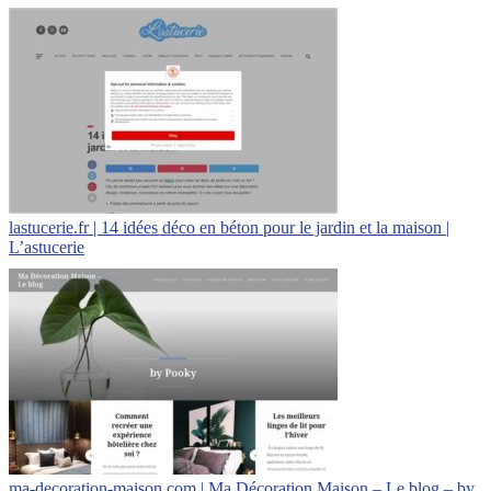
lastucerie.fr | 14 idées déco en béton pour le jardin et la maison |
L’astucerie
ma-decoration-maison.com | Ma Décoration Maison – Le blog – by