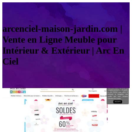
arcenciel-maison-jardin.com |
Vente en Ligne Meuble pour
Intérieur & Extérieur | Arc En
Ciel