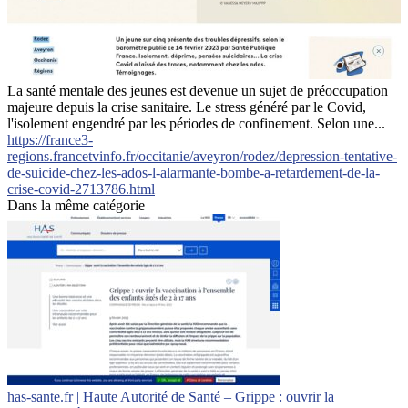
La santé mentale des jeunes est devenue un sujet de préoccupation
majeure depuis la crise sanitaire. Le stress généré par le Covid,
l'isolement engendré par les périodes de confinement. Selon une...
https://france3-
regions.francetvinfo.fr/occitanie/aveyron/rodez/depression-tentative-
de-suicide-chez-les-ados-l-alarmante-bombe-a-retardement-de-la-
crise-covid-2713786.html
Dans la même catégorie
has-sante.fr | Haute Autorité de Santé – Grippe : ouvrir la