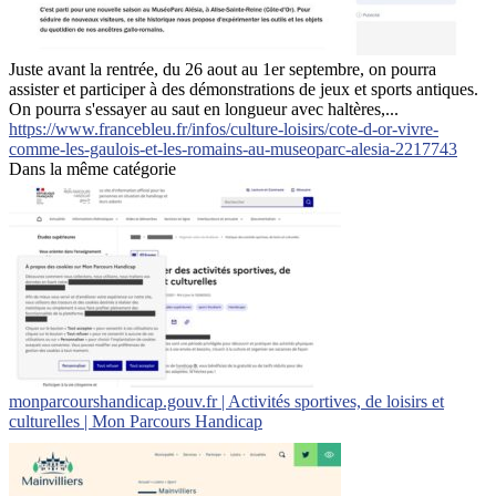
Juste avant la rentrée, du 26 aout au 1er septembre, on pourra
assister et participer à des démonstrations de jeux et sports antiques.
On pourra s'essayer au saut en longueur avec haltères,...
https://www.francebleu.fr/infos/culture-loisirs/cote-d-or-vivre-
comme-les-gaulois-et-les-romains-au-museoparc-alesia-2217743
Dans la même catégorie
monparcourshandicap.gouv.fr | Activités sportives, de loisirs et
culturelles | Mon Parcours Handicap