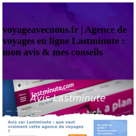
voyageavecnous.fr | Agence de
voyages en ligne Lastminute :
mon avis & mes conseils