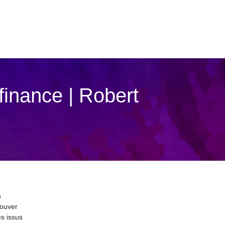
finance | Robert
s
rouver
s issus