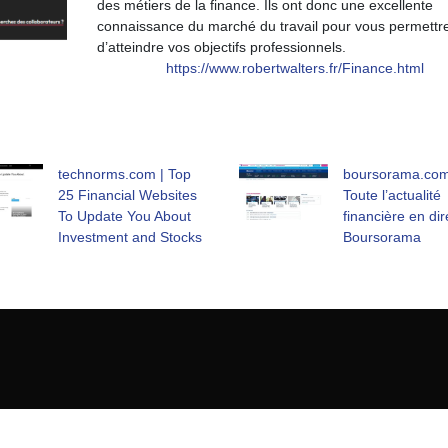
des métiers de la finance. Ils ont donc une excellente
connaissance du marché du travail pour vous permettr
d’atteindre vos objectifs professionnels.
https://www.robertwalters.fr/Finance.html
technorms.com | Top
boursorama.com
25 Financial Websites
Toute l’actualité
To Update You About
financière en dir
Investment and Stocks
Boursorama