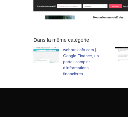
Dans la même catégorie
webrankinfo.com |
Google Finance, un
portail complet
d’informations
financières